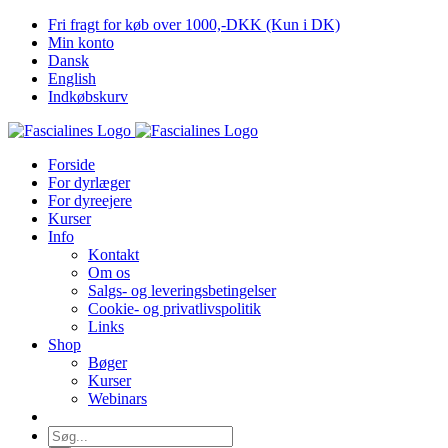
Skip
Fri fragt for køb over 1000,-DKK (Kun i DK)
to
Min konto
content
Dansk
English
Indkøbskurv
Forside
For dyrlæger
For dyreejere
Kurser
Info
Kontakt
Om os
Salgs- og leveringsbetingelser
Cookie- og privatlivspolitik
Links
Shop
Bøger
Kurser
Webinars
Søg