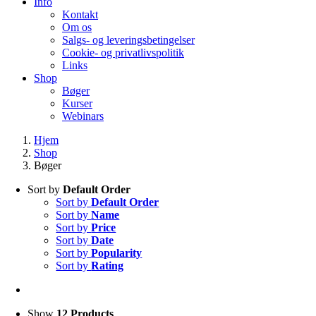
Info
Kontakt
Om os
Salgs- og leveringsbetingelser
Cookie- og privatlivspolitik
Links
Shop
Bøger
Kurser
Webinars
Hjem
Shop
Bøger
Sort by
Default Order
Sort by
Default Order
Sort by
Name
Sort by
Price
Sort by
Date
Sort by
Popularity
Sort by
Rating
Show
12 Products