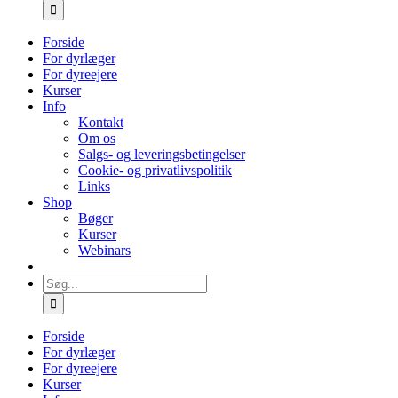
efter:
Forside
For dyrlæger
For dyreejere
Kurser
Info
Kontakt
Om os
Salgs- og leveringsbetingelser
Cookie- og privatlivspolitik
Links
Shop
Bøger
Kurser
Webinars
Søg
efter:
Forside
For dyrlæger
For dyreejere
Kurser