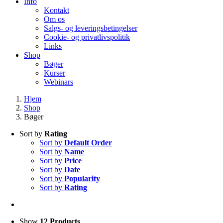
Info
Kontakt
Om os
Salgs- og leveringsbetingelser
Cookie- og privatlivspolitik
Links
Shop
Bøger
Kurser
Webinars
Hjem
Shop
Bøger
Sort by
Rating
Sort by
Default Order
Sort by
Name
Sort by
Price
Sort by
Date
Sort by
Popularity
Sort by
Rating
Show
12 Products