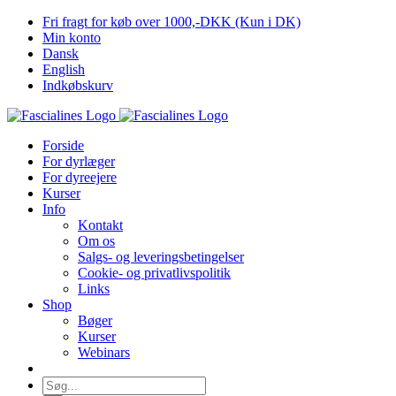
Skip
Fri fragt for køb over 1000,-DKK (Kun i DK)
to
Min konto
content
Dansk
English
Indkøbskurv
Forside
For dyrlæger
For dyreejere
Kurser
Info
Kontakt
Om os
Salgs- og leveringsbetingelser
Cookie- og privatlivspolitik
Links
Shop
Bøger
Kurser
Webinars
Søg