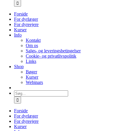
efter:
Forside
For dyrlæger
For dyreejere
Kurser
Info
Kontakt
Om os
Salgs- og leveringsbetingelser
Cookie- og privatlivspolitik
Links
Shop
Bøger
Kurser
Webinars
Søg
efter:
Forside
For dyrlæger
For dyreejere
Kurser