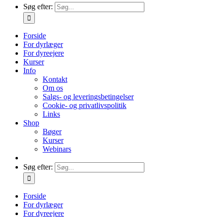
Søg efter:
Forside
For dyrlæger
For dyreejere
Kurser
Info
Kontakt
Om os
Salgs- og leveringsbetingelser
Cookie- og privatlivspolitik
Links
Shop
Bøger
Kurser
Webinars
Søg efter:
Forside
For dyrlæger
For dyreejere