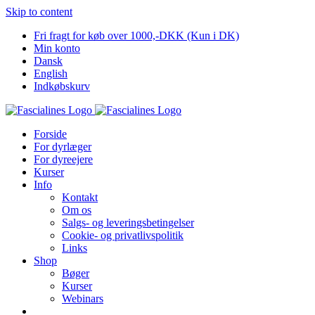
Skip to content
Fri fragt for køb over 1000,-DKK (Kun i DK)
Min konto
Dansk
English
Indkøbskurv
Forside
For dyrlæger
For dyreejere
Kurser
Info
Kontakt
Om os
Salgs- og leveringsbetingelser
Cookie- og privatlivspolitik
Links
Shop
Bøger
Kurser
Webinars