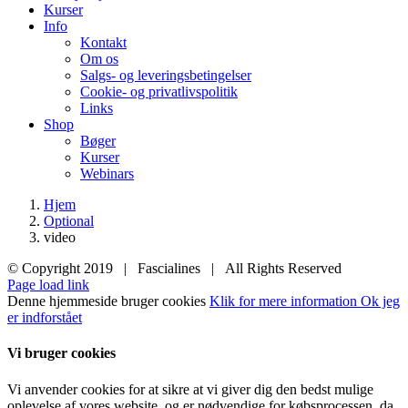
Kurser
Info
Kontakt
Om os
Salgs- og leveringsbetingelser
Cookie- og privatlivspolitik
Links
Shop
Bøger
Kurser
Webinars
Hjem
Optional
video
© Copyright 2019 | Fascialines | All Rights Reserved
Page load link
Denne hjemmeside bruger cookies
Klik for mere information
Ok jeg
er indforstået
Vi bruger cookies
Vi anvender cookies for at sikre at vi giver dig den bedst mulige
oplevelse af vores website, og er nødvendige for købsprocessen, da