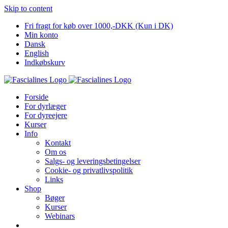
Skip to content
Fri fragt for køb over 1000,-DKK (Kun i DK)
Min konto
Dansk
English
Indkøbskurv
Forside
For dyrlæger
For dyreejere
Kurser
Info
Kontakt
Om os
Salgs- og leveringsbetingelser
Cookie- og privatlivspolitik
Links
Shop
Bøger
Kurser
Webinars