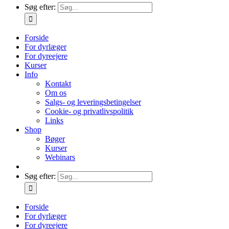
Søg efter:
Forside
For dyrlæger
For dyreejere
Kurser
Info
Kontakt
Om os
Salgs- og leveringsbetingelser
Cookie- og privatlivspolitik
Links
Shop
Bøger
Kurser
Webinars
Søg efter:
Forside
For dyrlæger
For dyreejere