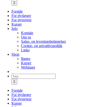
efter:
Forside
For dyrlæger
For dyreejere
Kurser
Info
Kontakt
Om os
Salgs- og leveringsbetingelser
Cookie- og privatlivspolitik
Links
Shop
Bøger
Kurser
Webinars
Søg
efter:
Forside
For dyrlæger
For dyreejere
Kurser