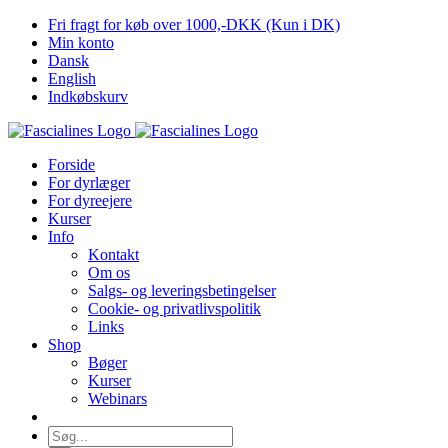
Skip
Fri fragt for køb over 1000,-DKK (Kun i DK)
to
Min konto
content
Dansk
English
Indkøbskurv
Forside
For dyrlæger
For dyreejere
Kurser
Info
Kontakt
Om os
Salgs- og leveringsbetingelser
Cookie- og privatlivspolitik
Links
Shop
Bøger
Kurser
Webinars
Søg