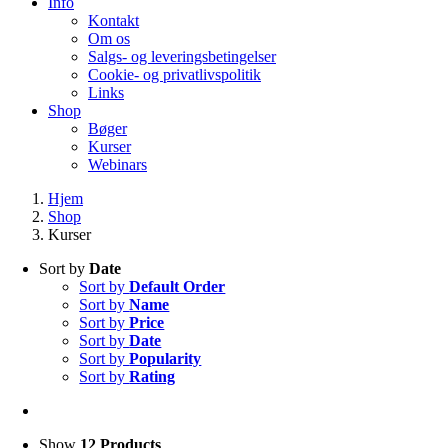
Info
Kontakt
Om os
Salgs- og leveringsbetingelser
Cookie- og privatlivspolitik
Links
Shop
Bøger
Kurser
Webinars
Hjem
Shop
Kurser
Sort by
Date
Sort by
Default Order
Sort by
Name
Sort by
Price
Sort by
Date
Sort by
Popularity
Sort by
Rating
Show
12 Products