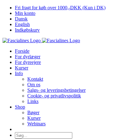
Skip
Fri fragt for køb over 1000,-DKK (Kun i DK)
to
Min konto
content
Dansk
English
Indkøbskurv
Forside
For dyrlæger
For dyreejere
Kurser
Info
Kontakt
Om os
Salgs- og leveringsbetingelser
Cookie- og privatlivspolitik
Links
Shop
Bøger
Kurser
Webinars
Søg