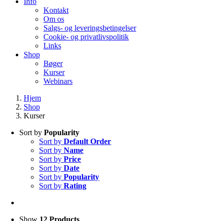
Info
Kontakt
Om os
Salgs- og leveringsbetingelser
Cookie- og privatlivspolitik
Links
Shop
Bøger
Kurser
Webinars
Hjem
Shop
Kurser
Sort by
Popularity
Sort by
Default Order
Sort by
Name
Sort by
Price
Sort by
Date
Sort by
Popularity
Sort by
Rating
Show
12 Products