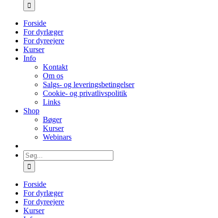
efter:
Forside
For dyrlæger
For dyreejere
Kurser
Info
Kontakt
Om os
Salgs- og leveringsbetingelser
Cookie- og privatlivspolitik
Links
Shop
Bøger
Kurser
Webinars
Søg
efter:
Forside
For dyrlæger
For dyreejere
Kurser