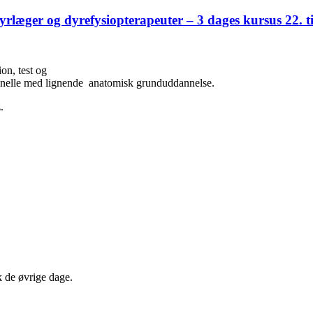
yrlæger og dyrefysiopterapeuter – 3 dages kursus 22. t
on, test og
ionelle med lignende anatomisk grunduddannelse.
.
k de øvrige dage.