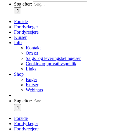
Søg efter:
Forside
For dyrlæger
For dyreejere
Kurser
Info
Kontakt
Om os
Salgs- og leveringsbetingelser
Cookie- og privatlivspolitik
Links
Shop
Bøger
Kurser
Webinars
Søg efter:
Forside
For dyrlæger
For dyreejere