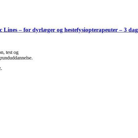
ines – for dyrlæger og hestefysiopterapeuter – 3 dag
n, test og
 grunduddannelse.
z.