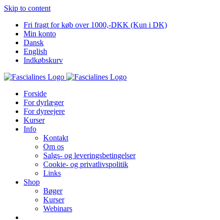
Skip to content
Fri fragt for køb over 1000,-DKK (Kun i DK)
Min konto
Dansk
English
Indkøbskurv
Forside
For dyrlæger
For dyreejere
Kurser
Info
Kontakt
Om os
Salgs- og leveringsbetingelser
Cookie- og privatlivspolitik
Links
Shop
Bøger
Kurser
Webinars