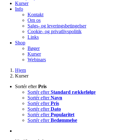
Kurser
Info
Kontakt
Om os
Salgs- og leveringsbetingelser
Cookie- og privatlivspolitik
Links
Shop
Bøger
Kurser
Webinars
Hjem
Kurser
Sortér efter
Pris
Sortér efter
Standard rækkefølge
Sortér efter
Navn
Sortér efter
Pris
Sortér efter
Dato
Sortér efter
Popularitet
Sortér efter
Bedømmelse