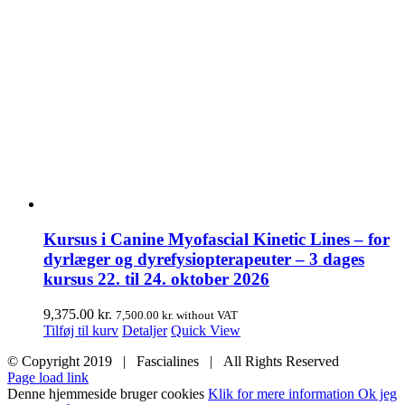
Kursus i Canine Myofascial Kinetic Lines – for
dyrlæger og dyrefysiopterapeuter – 3 dages
kursus 22. til 24. oktober 2026
9,375.00
kr.
7,500.00
kr.
without VAT
Tilføj til kurv
Detaljer
Quick View
© Copyright 2019 | Fascialines | All Rights Reserved
Page load link
Denne hjemmeside bruger cookies
Klik for mere information
Ok jeg