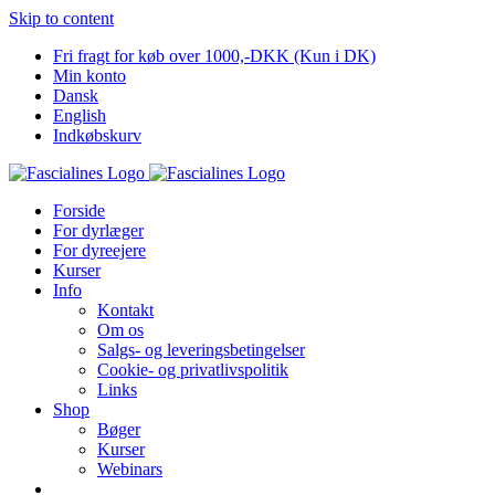
Skip to content
Fri fragt for køb over 1000,-DKK (Kun i DK)
Min konto
Dansk
English
Indkøbskurv
Forside
For dyrlæger
For dyreejere
Kurser
Info
Kontakt
Om os
Salgs- og leveringsbetingelser
Cookie- og privatlivspolitik
Links
Shop
Bøger
Kurser
Webinars