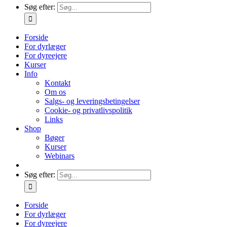
Søg efter:
Forside
For dyrlæger
For dyreejere
Kurser
Info
Kontakt
Om os
Salgs- og leveringsbetingelser
Cookie- og privatlivspolitik
Links
Shop
Bøger
Kurser
Webinars
Søg efter:
Forside
For dyrlæger
For dyreejere