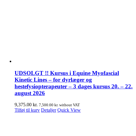
UDSOLGT !! Kursus i Equine Myofascial
Kinetic Lines – for dyrlæger og
hestefysiopterapeuter – 3 dages kursus 20. – 22.
august 2026
9,375.00
kr.
7,500.00
kr.
without VAT
Tilføj til kurv
Detaljer
Quick View