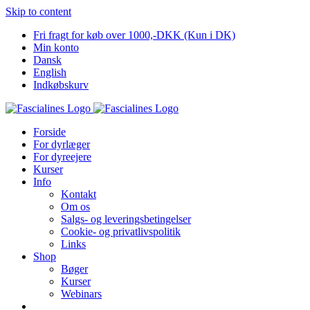
Skip to content
Fri fragt for køb over 1000,-DKK (Kun i DK)
Min konto
Dansk
English
Indkøbskurv
Forside
For dyrlæger
For dyreejere
Kurser
Info
Kontakt
Om os
Salgs- og leveringsbetingelser
Cookie- og privatlivspolitik
Links
Shop
Bøger
Kurser
Webinars