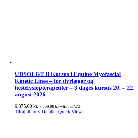
UDSOLGT !! Kursus i Equine Myofascial
Kinetic Lines – for dyrlæger og
hestefysiopterapeuter – 3 dages kursus 20. – 22.
august 2026
9,375.00
kr.
7,500.00
kr.
without VAT
Tilføj til kurv
Detaljer
Quick View