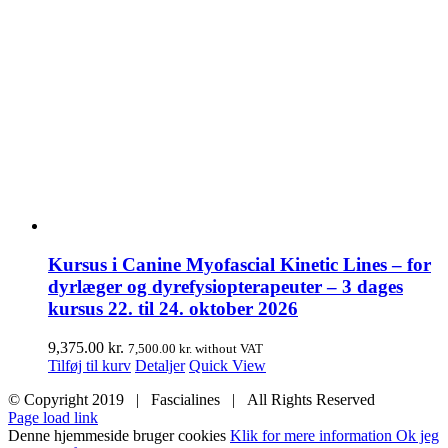
Kursus i Canine Myofascial Kinetic Lines – for
dyrlæger og dyrefysiopterapeuter – 3 dages
kursus 22. til 24. oktober 2026
9,375.00
kr.
7,500.00
kr.
without VAT
Tilføj til kurv
Detaljer
Quick View
© Copyright 2019 | Fascialines | All Rights Reserved
Page load link
Denne hjemmeside bruger cookies
Klik for mere information
Ok jeg