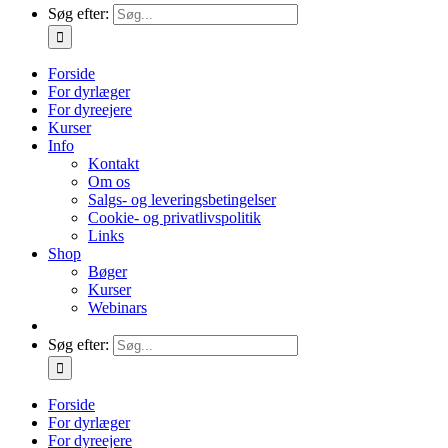
Søg efter:
Forside
For dyrlæger
For dyreejere
Kurser
Info
Kontakt
Om os
Salgs- og leveringsbetingelser
Cookie- og privatlivspolitik
Links
Shop
Bøger
Kurser
Webinars
Søg efter:
Forside
For dyrlæger
For dyreejere