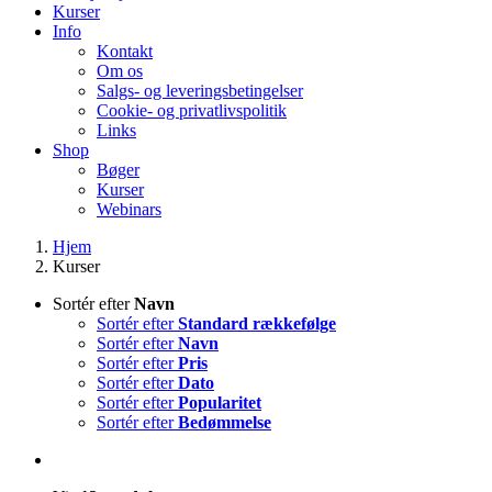
Kurser
Info
Kontakt
Om os
Salgs- og leveringsbetingelser
Cookie- og privatlivspolitik
Links
Shop
Bøger
Kurser
Webinars
Hjem
Kurser
Sortér efter
Navn
Sortér efter
Standard rækkefølge
Sortér efter
Navn
Sortér efter
Pris
Sortér efter
Dato
Sortér efter
Popularitet
Sortér efter
Bedømmelse