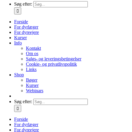
Søg efter:
Forside
For dyrlæger
For dyreejere
Kurser
Info
Kontakt
Om os
Salgs- og leveringsbetingelser
Cookie- og privatlivspolitik
Links
Shop
Bøger
Kurser
Webinars
Søg efter:
Forside
For dyrlæger
For dyreejere