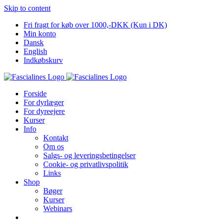
Skip to content
Fri fragt for køb over 1000,-DKK (Kun i DK)
Min konto
Dansk
English
Indkøbskurv
Forside
For dyrlæger
For dyreejere
Kurser
Info
Kontakt
Om os
Salgs- og leveringsbetingelser
Cookie- og privatlivspolitik
Links
Shop
Bøger
Kurser
Webinars