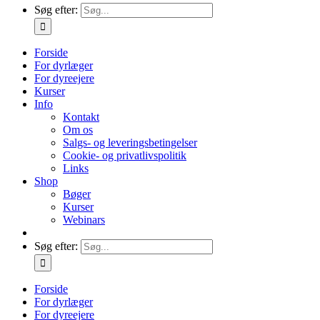
Søg efter:
Forside
For dyrlæger
For dyreejere
Kurser
Info
Kontakt
Om os
Salgs- og leveringsbetingelser
Cookie- og privatlivspolitik
Links
Shop
Bøger
Kurser
Webinars
Søg efter:
Forside
For dyrlæger
For dyreejere