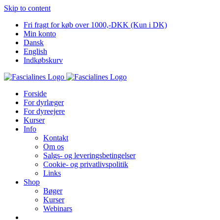
Skip to content
Fri fragt for køb over 1000,-DKK (Kun i DK)
Min konto
Dansk
English
Indkøbskurv
Forside
For dyrlæger
For dyreejere
Kurser
Info
Kontakt
Om os
Salgs- og leveringsbetingelser
Cookie- og privatlivspolitik
Links
Shop
Bøger
Kurser
Webinars