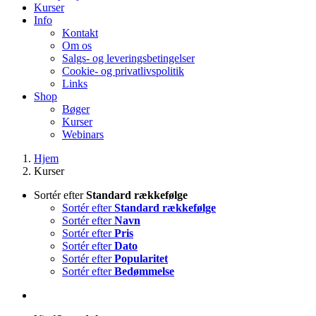
Kurser
Info
Kontakt
Om os
Salgs- og leveringsbetingelser
Cookie- og privatlivspolitik
Links
Shop
Bøger
Kurser
Webinars
Hjem
Kurser
Sortér efter
Standard rækkefølge
Sortér efter
Standard rækkefølge
Sortér efter
Navn
Sortér efter
Pris
Sortér efter
Dato
Sortér efter
Popularitet
Sortér efter
Bedømmelse