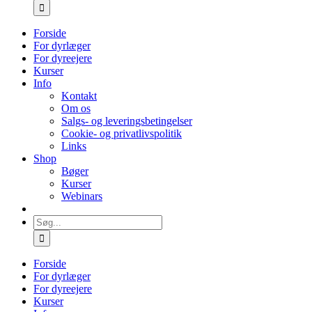
efter:
Forside
For dyrlæger
For dyreejere
Kurser
Info
Kontakt
Om os
Salgs- og leveringsbetingelser
Cookie- og privatlivspolitik
Links
Shop
Bøger
Kurser
Webinars
Søg
efter:
Forside
For dyrlæger
For dyreejere
Kurser