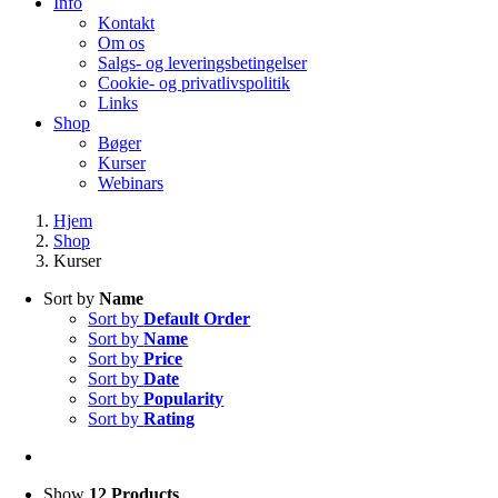
Info
Kontakt
Om os
Salgs- og leveringsbetingelser
Cookie- og privatlivspolitik
Links
Shop
Bøger
Kurser
Webinars
Hjem
Shop
Kurser
Sort by
Name
Sort by
Default Order
Sort by
Name
Sort by
Price
Sort by
Date
Sort by
Popularity
Sort by
Rating
Show
12 Products