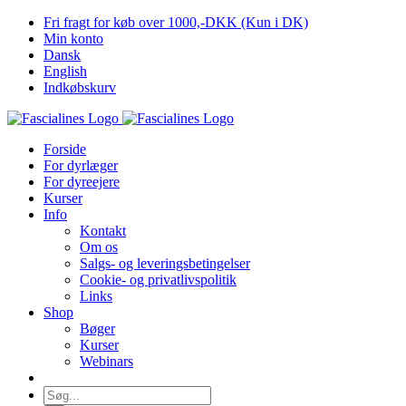
Skip
Fri fragt for køb over 1000,-DKK (Kun i DK)
to
Min konto
content
Dansk
English
Indkøbskurv
Forside
For dyrlæger
For dyreejere
Kurser
Info
Kontakt
Om os
Salgs- og leveringsbetingelser
Cookie- og privatlivspolitik
Links
Shop
Bøger
Kurser
Webinars
Søg