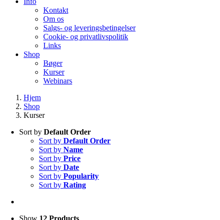
Info
Kontakt
Om os
Salgs- og leveringsbetingelser
Cookie- og privatlivspolitik
Links
Shop
Bøger
Kurser
Webinars
Hjem
Shop
Kurser
Sort by
Default Order
Sort by
Default Order
Sort by
Name
Sort by
Price
Sort by
Date
Sort by
Popularity
Sort by
Rating
Show
12 Products