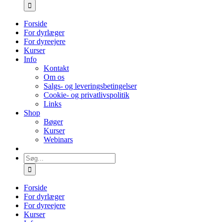
efter:
Forside
For dyrlæger
For dyreejere
Kurser
Info
Kontakt
Om os
Salgs- og leveringsbetingelser
Cookie- og privatlivspolitik
Links
Shop
Bøger
Kurser
Webinars
Søg
efter:
Forside
For dyrlæger
For dyreejere
Kurser