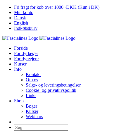
Skip
Fri fragt for køb over 1000,-DKK (Kun i DK)
to
Min konto
content
Dansk
English
Indkøbskurv
Forside
For dyrlæger
For dyreejere
Kurser
Info
Kontakt
Om os
Salgs- og leveringsbetingelser
Cookie- og privatlivspolitik
Links
Shop
Bøger
Kurser
Webinars
Søg