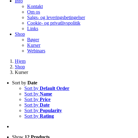
Info
Kontakt
Om os
Salgs- og leveringsbetingelser
Cookie- og privatlivspolitik
Links
Shop
Bøger
Kurser
Webinars
Hjem
Shop
Kurser
Sort by
Date
Sort by
Default Order
Sort by
Name
Sort by
Price
Sort by
Date
Sort by
Popularity
Sort by
Rating
Show
12 Products