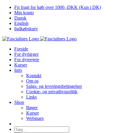
Skip
Fri fragt for køb over 1000,-DKK (Kun i DK)
to
Min konto
content
Dansk
English
Indkøbskurv
Forside
For dyrlæger
For dyreejere
Kurser
Info
Kontakt
Om os
Salgs- og leveringsbetingelser
Cookie- og privatlivspolitik
Links
Shop
Bøger
Kurser
Webinars
Søg