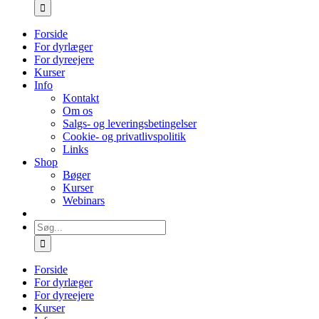
efter:
Forside
For dyrlæger
For dyreejere
Kurser
Info
Kontakt
Om os
Salgs- og leveringsbetingelser
Cookie- og privatlivspolitik
Links
Shop
Bøger
Kurser
Webinars
Søg
efter:
Forside
For dyrlæger
For dyreejere
Kurser