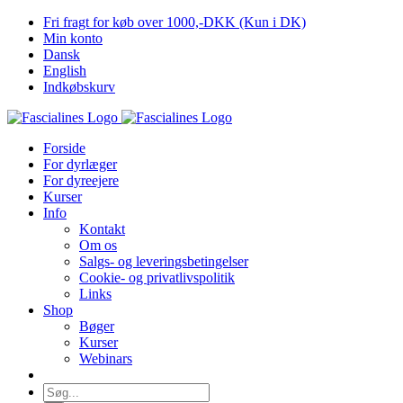
Skip
Fri fragt for køb over 1000,-DKK (Kun i DK)
to
Min konto
content
Dansk
English
Indkøbskurv
Forside
For dyrlæger
For dyreejere
Kurser
Info
Kontakt
Om os
Salgs- og leveringsbetingelser
Cookie- og privatlivspolitik
Links
Shop
Bøger
Kurser
Webinars
Søg