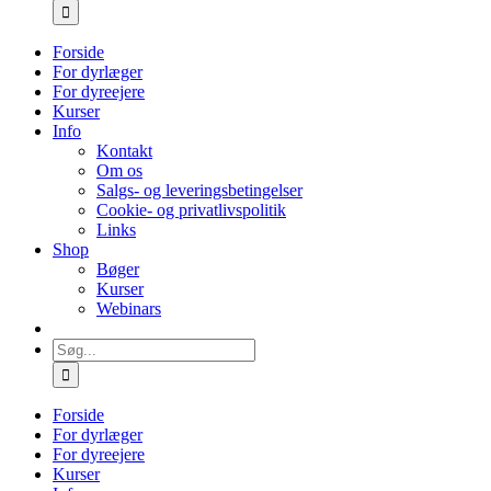
efter:
Forside
For dyrlæger
For dyreejere
Kurser
Info
Kontakt
Om os
Salgs- og leveringsbetingelser
Cookie- og privatlivspolitik
Links
Shop
Bøger
Kurser
Webinars
Søg
efter:
Forside
For dyrlæger
For dyreejere
Kurser