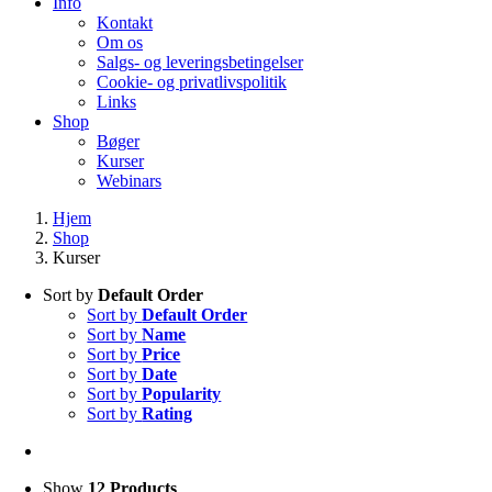
Info
Kontakt
Om os
Salgs- og leveringsbetingelser
Cookie- og privatlivspolitik
Links
Shop
Bøger
Kurser
Webinars
Hjem
Shop
Kurser
Sort by
Default Order
Sort by
Default Order
Sort by
Name
Sort by
Price
Sort by
Date
Sort by
Popularity
Sort by
Rating
Show
12 Products