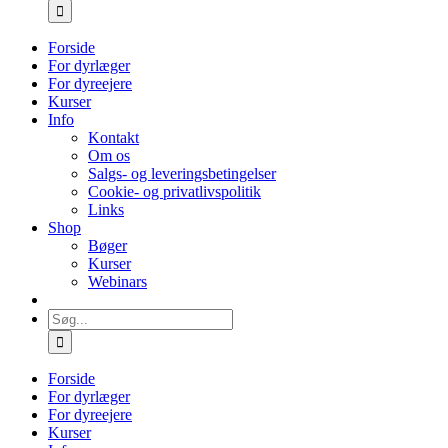
efter:
Forside
For dyrlæger
For dyreejere
Kurser
Info
Kontakt
Om os
Salgs- og leveringsbetingelser
Cookie- og privatlivspolitik
Links
Shop
Bøger
Kurser
Webinars
Søg
efter:
Forside
For dyrlæger
For dyreejere
Kurser