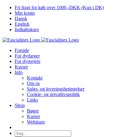
Skip
Fri fragt for køb over 1000,-DKK (Kun i DK)
to
Min konto
content
Dansk
English
Indkøbskurv
Forside
For dyrlæger
For dyreejere
Kurser
Info
Kontakt
Om os
Salgs- og leveringsbetingelser
Cookie- og privatlivspolitik
Links
Shop
Bøger
Kurser
Webinars
Søg