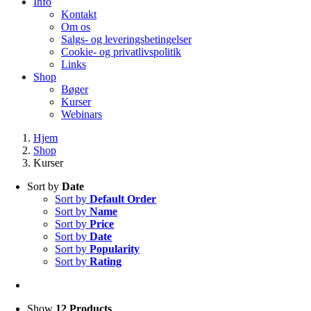
Info
Kontakt
Om os
Salgs- og leveringsbetingelser
Cookie- og privatlivspolitik
Links
Shop
Bøger
Kurser
Webinars
Hjem
Shop
Kurser
Sort by
Date
Sort by
Default Order
Sort by
Name
Sort by
Price
Sort by
Date
Sort by
Popularity
Sort by
Rating
Show
12 Products