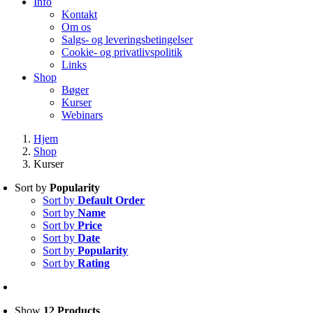
Info
Kontakt
Om os
Salgs- og leveringsbetingelser
Cookie- og privatlivspolitik
Links
Shop
Bøger
Kurser
Webinars
Hjem
Shop
Kurser
Sort by
Popularity
Sort by
Default Order
Sort by
Name
Sort by
Price
Sort by
Date
Sort by
Popularity
Sort by
Rating
Show
12 Products