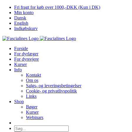
Skip
Fri fragt for køb over 1000,-DKK (Kun i DK)
to
Min konto
content
Dansk
English
Indkøbskurv
Forside
For dyrlæger
For dyreejere
Kurser
Info
Kontakt
Om os
Salgs- og leveringsbetingelser
Cookie- og privatlivspolitik
Links
Shop
Bøger
Kurser
Webinars
Søg