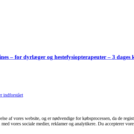
s – for dyrlæger og hestefysiopterapeuter – 3 dages k
r indforstået
velse af vores website, og er nødvendige for købsprocessen, da de regis
 med vores sociale medier, reklamer og analytikere. Du accepterer vor