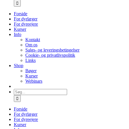
efter:
Forside
For dyrlæger
For dyreejere
Kurser
Info
Kontakt
Om os
Salgs- og leveringsbetingelser
Cookie- og privatlivspolitik
Links
Shop
Bøger
Kurser
Webinars
Søg
efter:
Forside
For dyrlæger
For dyreejere
Kurser