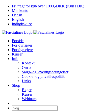
Skip
Fri fragt for køb over 1000,-DKK (Kun i DK)
to
Min konto
content
Dansk
English
Indkøbskurv
Forside
For dyrlæger
For dyreejere
Kurser
Info
Kontakt
Om os
Salgs- og leveringsbetingelser
Cookie- og privatlivspolitik
Links
Shop
Bøger
Kurser
Webinars
Søg