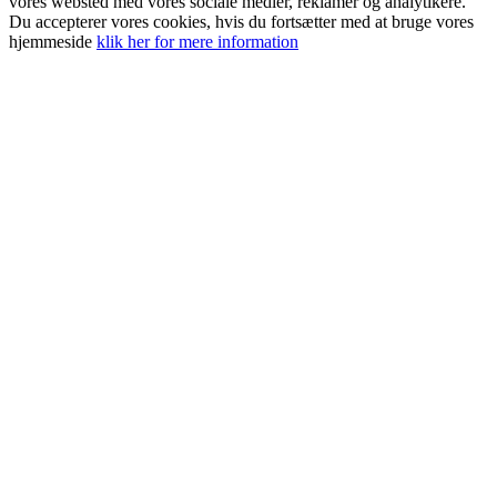
vores websted med vores sociale medier, reklamer og analytikere.
Du accepterer vores cookies, hvis du fortsætter med at bruge vores
hjemmeside
klik her for mere information
Go
to
Top