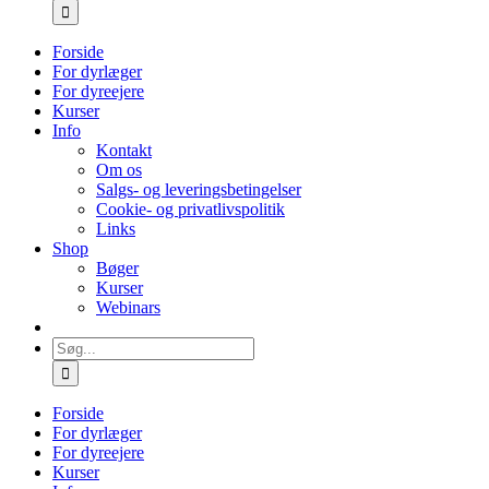
efter:
Forside
For dyrlæger
For dyreejere
Kurser
Info
Kontakt
Om os
Salgs- og leveringsbetingelser
Cookie- og privatlivspolitik
Links
Shop
Bøger
Kurser
Webinars
Søg
efter:
Forside
For dyrlæger
For dyreejere
Kurser