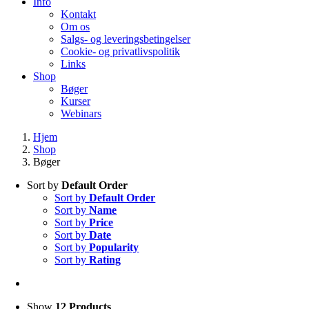
Info
Kontakt
Om os
Salgs- og leveringsbetingelser
Cookie- og privatlivspolitik
Links
Shop
Bøger
Kurser
Webinars
Hjem
Shop
Bøger
Sort by
Default Order
Sort by
Default Order
Sort by
Name
Sort by
Price
Sort by
Date
Sort by
Popularity
Sort by
Rating
Show
12 Products