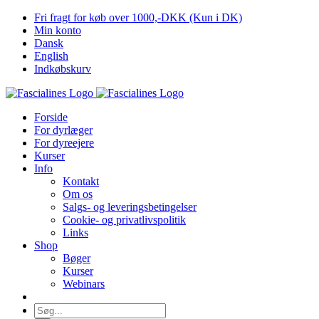
Skip
Fri fragt for køb over 1000,-DKK (Kun i DK)
to
Min konto
content
Dansk
English
Indkøbskurv
Forside
For dyrlæger
For dyreejere
Kurser
Info
Kontakt
Om os
Salgs- og leveringsbetingelser
Cookie- og privatlivspolitik
Links
Shop
Bøger
Kurser
Webinars
Søg