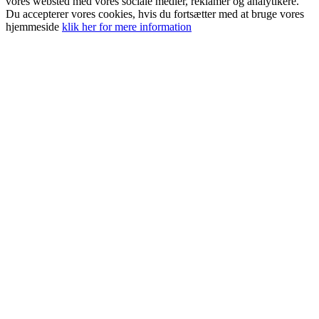
vores websted med vores sociale medier, reklamer og analytikere.
Du accepterer vores cookies, hvis du fortsætter med at bruge vores
hjemmeside
klik her for mere information
Go
to
Top