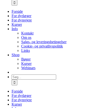
efter:
Forside
For dyrlæger
For dyreejere
Kurser
Info
Kontakt
Om os
Salgs- og leveringsbetingelser
Cookie- og privatlivspolitik
Links
Shop
Bøger
Kurser
Webinars
Søg
efter:
Forside
For dyrlæger
For dyreejere
Kurser