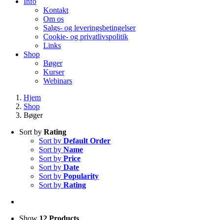
Info
Kontakt
Om os
Salgs- og leveringsbetingelser
Cookie- og privatlivspolitik
Links
Shop
Bøger
Kurser
Webinars
Hjem
Shop
Bøger
Sort by
Rating
Sort by
Default Order
Sort by
Name
Sort by
Price
Sort by
Date
Sort by
Popularity
Sort by
Rating
Show
12 Products