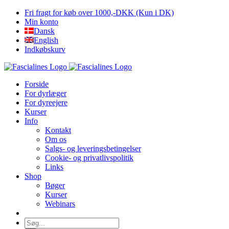
Skip
Fri fragt for køb over 1000,-DKK (Kun i DK)
to
Min konto
content
Dansk
English
Indkøbskurv
Forside
For dyrlæger
For dyreejere
Kurser
Info
Kontakt
Om os
Salgs- og leveringsbetingelser
Cookie- og privatlivspolitik
Links
Shop
Bøger
Kurser
Webinars
Søg