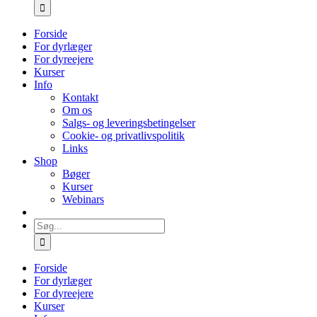
efter:
Forside
For dyrlæger
For dyreejere
Kurser
Info
Kontakt
Om os
Salgs- og leveringsbetingelser
Cookie- og privatlivspolitik
Links
Shop
Bøger
Kurser
Webinars
Søg
efter:
Forside
For dyrlæger
For dyreejere
Kurser