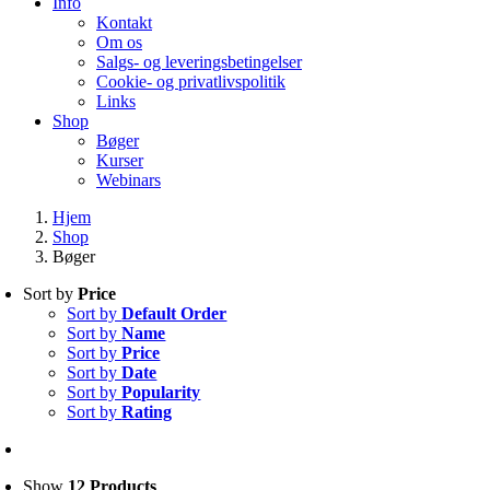
Info
Kontakt
Om os
Salgs- og leveringsbetingelser
Cookie- og privatlivspolitik
Links
Shop
Bøger
Kurser
Webinars
Hjem
Shop
Bøger
Sort by
Price
Sort by
Default Order
Sort by
Name
Sort by
Price
Sort by
Date
Sort by
Popularity
Sort by
Rating
Show
12 Products