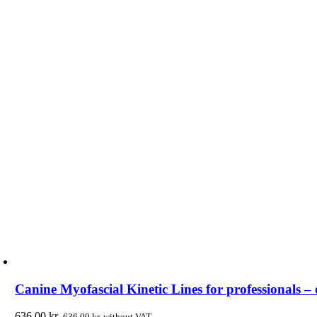
Canine Myofascial Kinetic Lines for professionals – e
636.00
kr.
636.00
kr.
without VAT