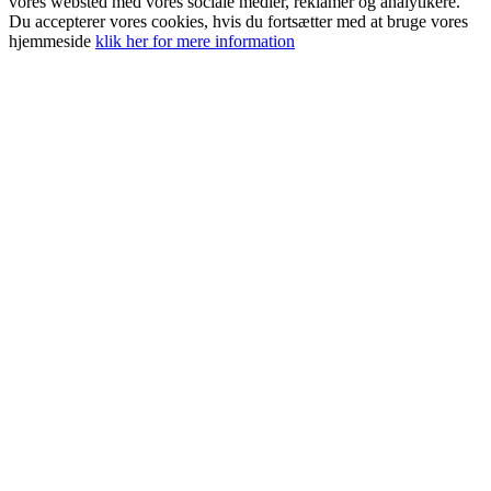
vores websted med vores sociale medier, reklamer og analytikere.
Du accepterer vores cookies, hvis du fortsætter med at bruge vores
hjemmeside
klik her for mere information
Go
to
Top