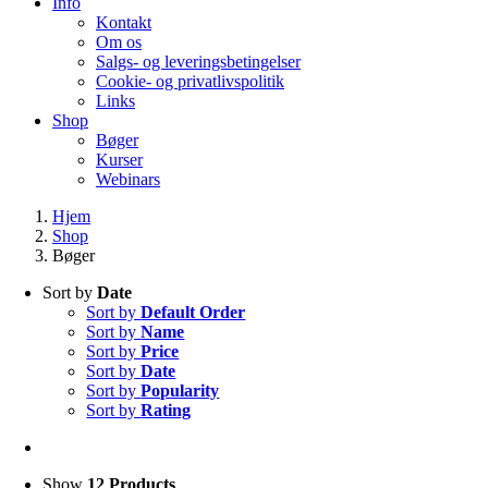
Info
Kontakt
Om os
Salgs- og leveringsbetingelser
Cookie- og privatlivspolitik
Links
Shop
Bøger
Kurser
Webinars
Hjem
Shop
Bøger
Sort by
Date
Sort by
Default Order
Sort by
Name
Sort by
Price
Sort by
Date
Sort by
Popularity
Sort by
Rating
Show
12 Products