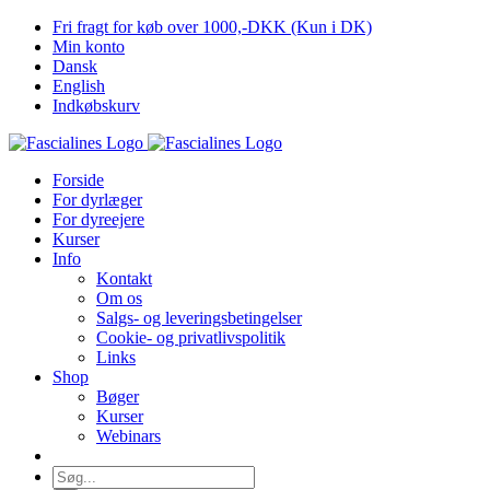
Skip
Fri fragt for køb over 1000,-DKK (Kun i DK)
to
Min konto
content
Dansk
English
Indkøbskurv
Forside
For dyrlæger
For dyreejere
Kurser
Info
Kontakt
Om os
Salgs- og leveringsbetingelser
Cookie- og privatlivspolitik
Links
Shop
Bøger
Kurser
Webinars
Søg