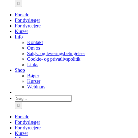
efter:
Forside
For dyrlæger
For dyreejere
Kurser
Info
Kontakt
Om os
Salgs- og leveringsbetingelser
Cookie- og privatlivspolitik
Links
Shop
Bøger
Kurser
Webinars
Søg
efter:
Forside
For dyrlæger
For dyreejere
Kurser