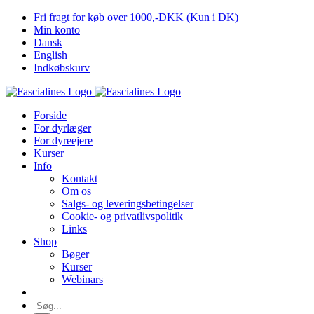
Skip
Fri fragt for køb over 1000,-DKK (Kun i DK)
to
Min konto
content
Dansk
English
Indkøbskurv
Forside
For dyrlæger
For dyreejere
Kurser
Info
Kontakt
Om os
Salgs- og leveringsbetingelser
Cookie- og privatlivspolitik
Links
Shop
Bøger
Kurser
Webinars
Søg