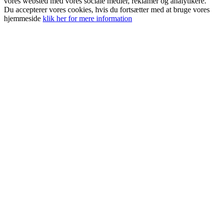
vores websted med vores sociale medier, reklamer og analytikere.
Du accepterer vores cookies, hvis du fortsætter med at bruge vores
hjemmeside
klik her for mere information
Go
to
Top