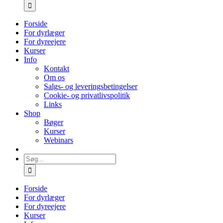
efter:
Forside
For dyrlæger
For dyreejere
Kurser
Info
Kontakt
Om os
Salgs- og leveringsbetingelser
Cookie- og privatlivspolitik
Links
Shop
Bøger
Kurser
Webinars
Søg
efter:
Forside
For dyrlæger
For dyreejere
Kurser