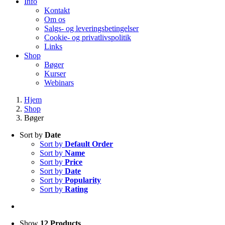
Info
Kontakt
Om os
Salgs- og leveringsbetingelser
Cookie- og privatlivspolitik
Links
Shop
Bøger
Kurser
Webinars
Hjem
Shop
Bøger
Sort by
Date
Sort by
Default Order
Sort by
Name
Sort by
Price
Sort by
Date
Sort by
Popularity
Sort by
Rating
Show
12 Products