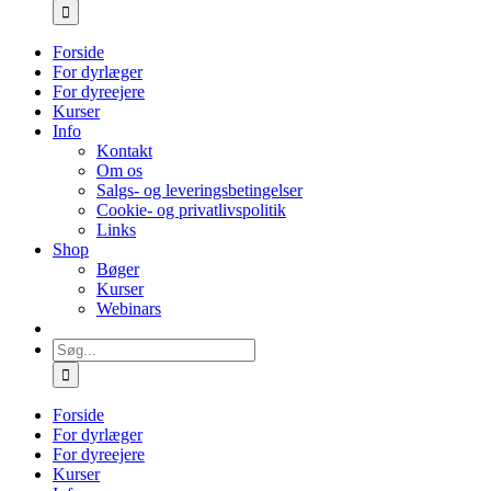
efter:
Forside
For dyrlæger
For dyreejere
Kurser
Info
Kontakt
Om os
Salgs- og leveringsbetingelser
Cookie- og privatlivspolitik
Links
Shop
Bøger
Kurser
Webinars
Søg
efter:
Forside
For dyrlæger
For dyreejere
Kurser