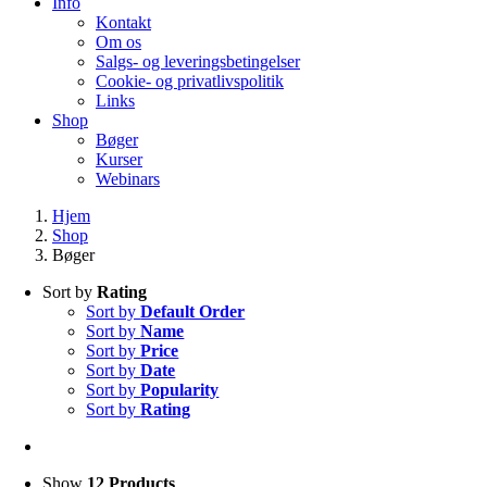
Info
Kontakt
Om os
Salgs- og leveringsbetingelser
Cookie- og privatlivspolitik
Links
Shop
Bøger
Kurser
Webinars
Hjem
Shop
Bøger
Sort by
Rating
Sort by
Default Order
Sort by
Name
Sort by
Price
Sort by
Date
Sort by
Popularity
Sort by
Rating
Show
12 Products