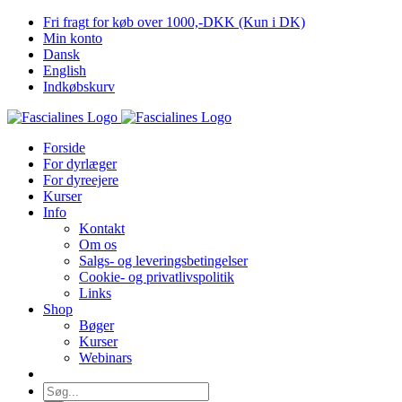
Skip
Fri fragt for køb over 1000,-DKK (Kun i DK)
to
Min konto
content
Dansk
English
Indkøbskurv
Forside
For dyrlæger
For dyreejere
Kurser
Info
Kontakt
Om os
Salgs- og leveringsbetingelser
Cookie- og privatlivspolitik
Links
Shop
Bøger
Kurser
Webinars
Søg