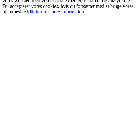
vores websted med vores sociale medier, reklamer og analytikere.
Du accepterer vores cookies, hvis du fortsætter med at bruge vores
hjemmeside
klik her for mere information
Go
to
Top