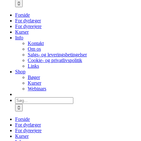
efter:
Forside
For dyrlæger
For dyreejere
Kurser
Info
Kontakt
Om os
Salgs- og leveringsbetingelser
Cookie- og privatlivspolitik
Links
Shop
Bøger
Kurser
Webinars
Søg
efter:
Forside
For dyrlæger
For dyreejere
Kurser