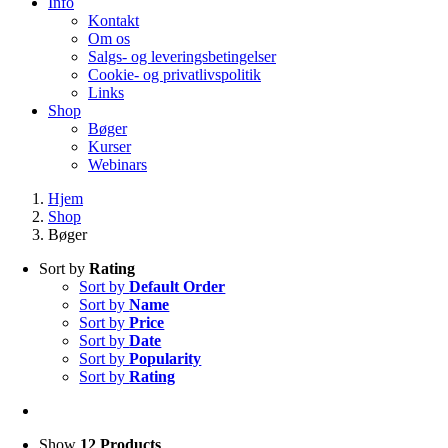
Info
Kontakt
Om os
Salgs- og leveringsbetingelser
Cookie- og privatlivspolitik
Links
Shop
Bøger
Kurser
Webinars
Hjem
Shop
Bøger
Sort by
Rating
Sort by
Default Order
Sort by
Name
Sort by
Price
Sort by
Date
Sort by
Popularity
Sort by
Rating
Show
12 Products