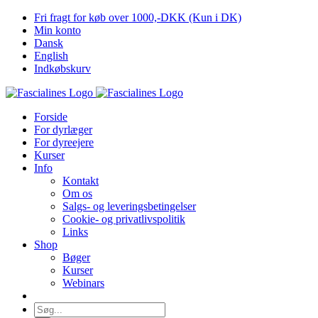
Skip
Fri fragt for køb over 1000,-DKK (Kun i DK)
to
Min konto
content
Dansk
English
Indkøbskurv
Forside
For dyrlæger
For dyreejere
Kurser
Info
Kontakt
Om os
Salgs- og leveringsbetingelser
Cookie- og privatlivspolitik
Links
Shop
Bøger
Kurser
Webinars
Søg