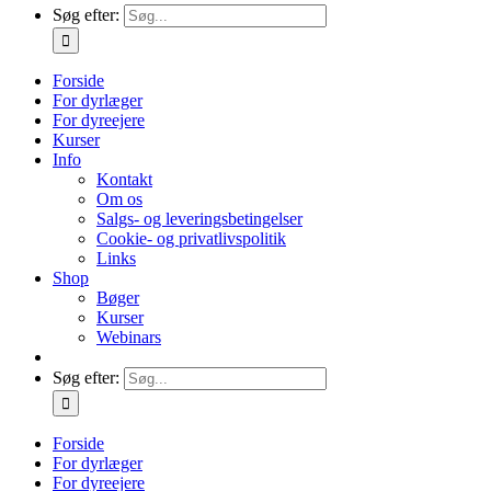
Søg efter:
Forside
For dyrlæger
For dyreejere
Kurser
Info
Kontakt
Om os
Salgs- og leveringsbetingelser
Cookie- og privatlivspolitik
Links
Shop
Bøger
Kurser
Webinars
Søg efter:
Forside
For dyrlæger
For dyreejere