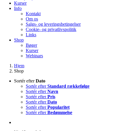
Kurser
Info
Kontakt
Om os
Salgs- og leveringsbetingelser
Cookie- og privatlivspolitik
Links
Shop
Bøger
Kurser
Webinars
Hjem
Shop
Sortér efter
Dato
Sortér efter
Standard rækkefølge
Sortér efter
Navn
Sortér efter
Pris
Sortér efter
Dato
Sortér efter
Popularitet
Sortér efter
Bedømmelse