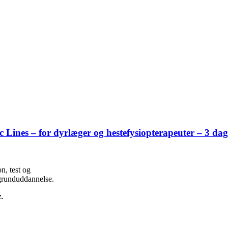
ines – for dyrlæger og hestefysiopterapeuter – 3 dag
n, test og
 grunduddannelse.
z.