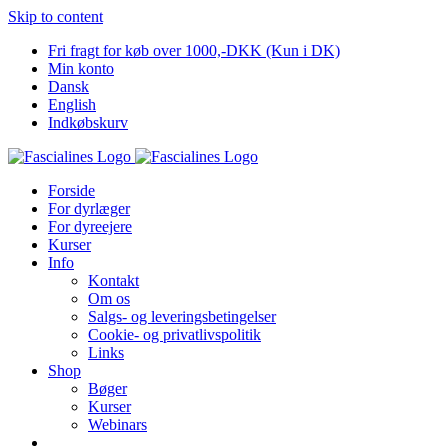
Skip to content
Fri fragt for køb over 1000,-DKK (Kun i DK)
Min konto
Dansk
English
Indkøbskurv
Forside
For dyrlæger
For dyreejere
Kurser
Info
Kontakt
Om os
Salgs- og leveringsbetingelser
Cookie- og privatlivspolitik
Links
Shop
Bøger
Kurser
Webinars