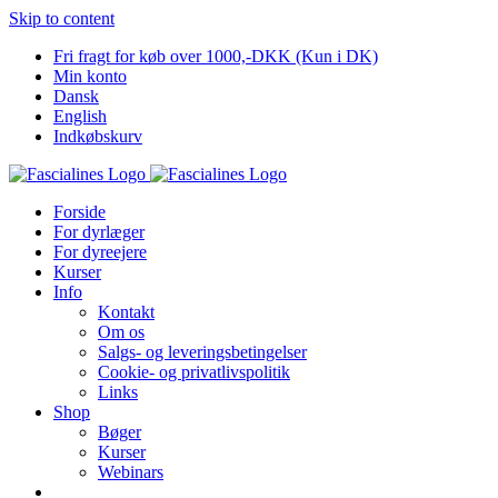
Skip to content
Fri fragt for køb over 1000,-DKK (Kun i DK)
Min konto
Dansk
English
Indkøbskurv
Forside
For dyrlæger
For dyreejere
Kurser
Info
Kontakt
Om os
Salgs- og leveringsbetingelser
Cookie- og privatlivspolitik
Links
Shop
Bøger
Kurser
Webinars