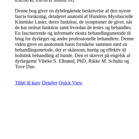
636.00
kr.
636.00
kr.
without VAT
Denne bog giver en dybdegående beskrivelse af den nyeste
fascia forskning, detaljeret anatomi af Hundens Myofascielle
Kinetiske Linier, deres funktion, de symptomer de giver, når
de har nedsat funktion samt hvordan de testes og behandles.
En fascinerende og informativ ekstra behandlingsmetode til
brug for dyrlæger og andre professionelle behandlere. Denne
viden giver en anatomisk basis forståelse sammen med en
behandlingsmetode, der er skånsom, hurtig og effektiv til
holistisk behandling af hunde. Den er skrevet på engelsk af
dyrlægerne Vibeke S. Elbrønd, PhD, Rikke M. Schultz og
Tove Due.
Tilføj til kurv
Detaljer
Quick View