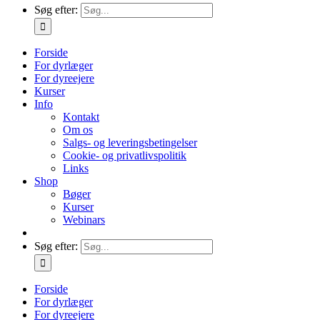
Søg efter:
Forside
For dyrlæger
For dyreejere
Kurser
Info
Kontakt
Om os
Salgs- og leveringsbetingelser
Cookie- og privatlivspolitik
Links
Shop
Bøger
Kurser
Webinars
Søg efter:
Forside
For dyrlæger
For dyreejere