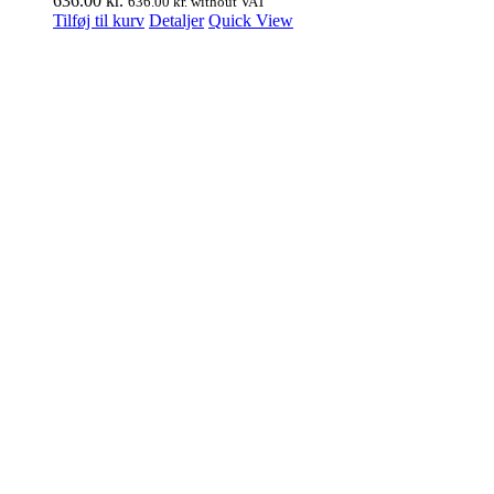
636.00
kr.
636.00
kr.
without VAT
Tilføj til kurv
Detaljer
Quick View