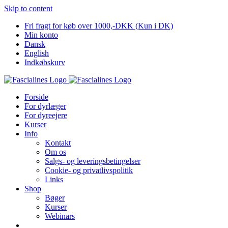
Skip to content
Fri fragt for køb over 1000,-DKK (Kun i DK)
Min konto
Dansk
English
Indkøbskurv
Forside
For dyrlæger
For dyreejere
Kurser
Info
Kontakt
Om os
Salgs- og leveringsbetingelser
Cookie- og privatlivspolitik
Links
Shop
Bøger
Kurser
Webinars