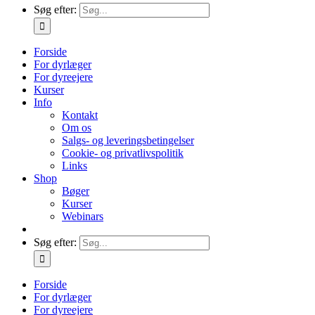
Søg efter:
Forside
For dyrlæger
For dyreejere
Kurser
Info
Kontakt
Om os
Salgs- og leveringsbetingelser
Cookie- og privatlivspolitik
Links
Shop
Bøger
Kurser
Webinars
Søg efter:
Forside
For dyrlæger
For dyreejere