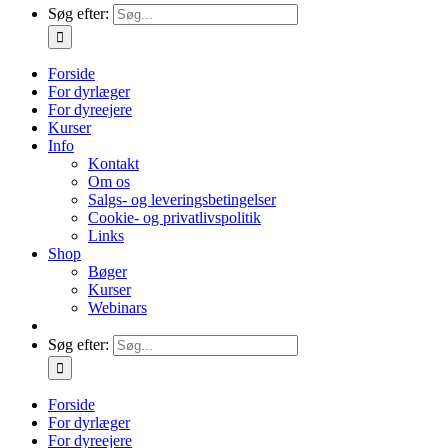
Søg efter:
Forside
For dyrlæger
For dyreejere
Kurser
Info
Kontakt
Om os
Salgs- og leveringsbetingelser
Cookie- og privatlivspolitik
Links
Shop
Bøger
Kurser
Webinars
Søg efter:
Forside
For dyrlæger
For dyreejere