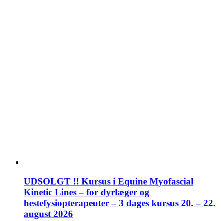
UDSOLGT !! Kursus i Equine Myofascial
Kinetic Lines – for dyrlæger og
hestefysiopterapeuter – 3 dages kursus 20. – 22.
august 2026