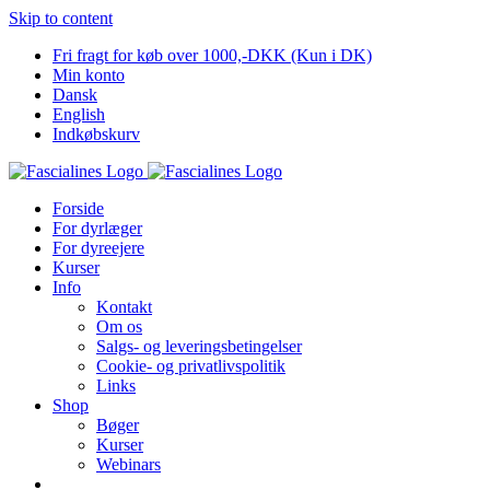
Skip to content
Fri fragt for køb over 1000,-DKK (Kun i DK)
Min konto
Dansk
English
Indkøbskurv
Forside
For dyrlæger
For dyreejere
Kurser
Info
Kontakt
Om os
Salgs- og leveringsbetingelser
Cookie- og privatlivspolitik
Links
Shop
Bøger
Kurser
Webinars