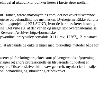
lig del af akupunktur punkter ligger i fascie strøg mellem
mi Trains”, www.anatomytrains.com, der beskriver tilsvarende
evægelse og behandling hos mennesker. Dyrlægerne Rikke Schultz
forskningsprojekt på KU-SUND, hvor de har dissekeret heste og
ne. Det viste sig, at der var en og meget stor overensstemmelse
 Research Archives http://journals.ke-
tp://onlinelibrary.wiley.com/doi/10.1111/evj.12267_121/abstract.
l at afspænde de enkelte linjer med forskellige metoder både for
eret på forskningsprojektet samt på længere tids afprøvning i
dyrlæger og andre professionelle en tilsvarende hundebog er
steejere. Disse beskriver bindevæv generelt, myofascier i detaljer
ion, behandling og stimulering er beskrevet.