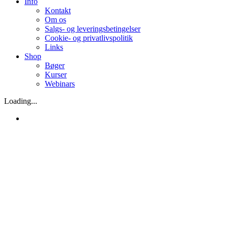
Info
Kontakt
Om os
Salgs- og leveringsbetingelser
Cookie- og privatlivspolitik
Links
Shop
Bøger
Kurser
Webinars
Loading...