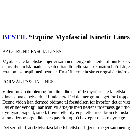
BESTIL
“Equine Myofascial Kinetic Lines
BAGGRUND FASCIA LINES
Myofasciale kinetiske linjer er sammenhængende kæder af muskler og 
en ny dynamisk måde at se den traditionelle statiske anatomi på. Linj
rotation i samspil med benene. En af linjerne beskriver også de ind
FORMÅL FASCIA LINES
Viden om anatomien og funktionaliteten af de myofasciale kinetiske lin
dimensionale netværk af bindevæv. Det danner grundlaget for kropp
Denne viden kan dermed bidrage til forståelsen for hvorfor, det er vigti
Det er nødvendigt, når man vil arbejde med hestens ridemæssige ud
dyrefysioterapeut, smed, træner eller dyreejer eller med biomekanisk
anomalier og organlidelsers påvirkning på bevægelse, som dyrlæge.
Det ser ud til, at de Myofascialle Kinetiske Linjer er meget sammenlig