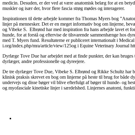
medicin. Desuden, er der ved at være anatomisk belæg for at en betyde
muskler og især der, hvor flere fascia strøg mødes og interagerer.
Inspirationen til dette arbejde kommer fra Thomas Myers bog ”Anato
linjer på mennesker. Det er en meget informativ bog om linjerne, b
og Vibeke S. Elbrønd har med inspiration fra hans arbejde lavet et 
hunde, for at forstå og eftervise de tilsvarende sammenhænge hos dyre
med T. Myers fund. Resultaterne er publiceret internationalt i Medical
i.org/index.php/mra/article/view/125og i Equine Veterinary Journal ht
Dyrlæge Tove Due har arbejdet med at finde punkter, der kan bruges ti
dyrlæger, andre professionelle og dyreejere.
De tre dyrlæger Tove Due, Vibeke S. Elbrønd og Rikke Schultz har bas
klinisk praksis skrevet en bog om linjerne på heste til brug for både 
undervejs og disse bøger vil blive efterfulgt af bøger til hunde- og he
og myofasciale kinetiske linjer i særdelshed. Linjernes anatomi, funkt