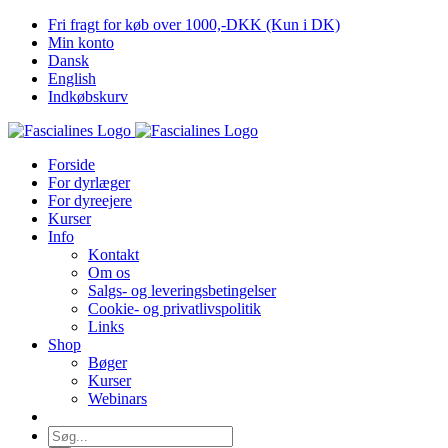
Skip
Fri fragt for køb over 1000,-DKK (Kun i DK)
to
Min konto
content
Dansk
English
Indkøbskurv
Forside
For dyrlæger
For dyreejere
Kurser
Info
Kontakt
Om os
Salgs- og leveringsbetingelser
Cookie- og privatlivspolitik
Links
Shop
Bøger
Kurser
Webinars
Søg