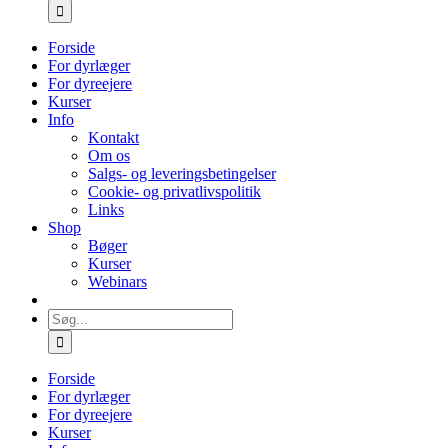
efter:
Forside
For dyrlæger
For dyreejere
Kurser
Info
Kontakt
Om os
Salgs- og leveringsbetingelser
Cookie- og privatlivspolitik
Links
Shop
Bøger
Kurser
Webinars
Søg
efter:
Forside
For dyrlæger
For dyreejere
Kurser