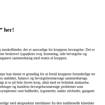
” her!
muskelhinder, der er ansvarlige for kroppens bevægelse. Det er
erne beskriver rygsøjlens svaj, krumning, side bevægelse og
re organers sammenhæng med resten af kroppen.
jer kan danne et grundlag for at forstå kroppens forunderlige tre
ens stabilitet, balance og bevægelsesmæssige sammenhænge.
gt at se på hele dyrets krop, altså med en holistisk anskuelse.
fordringer og hundens bevægelsesmæssige problemer som
e symptomer som haltheder, rygsmerter, nakke stivheder, gangarts
nelige med akupunktur meridianer fra den traditionelle kinetiske